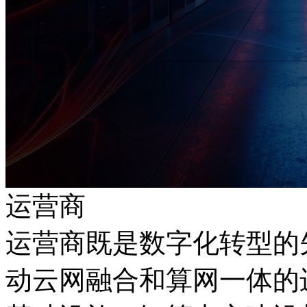
运营商
运营商既是数字化转型的先
动云网融合和算网一体的进