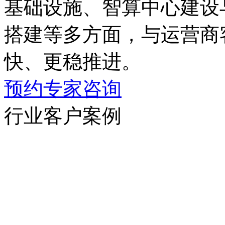
基础设施、智算中心建设
搭建等多方面，与运营商
快、更稳推进。
预约专家咨询
行业客户案例