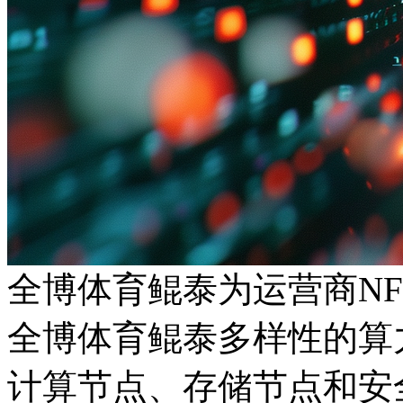
全博体育鲲泰为运营商N
全博体育鲲泰多样性的算力
计算节点、存储节点和安全