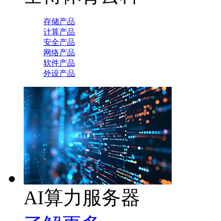
存储产品
计算产品
安全产品
网络产品
软件产品
外设产品
AI算力服务器