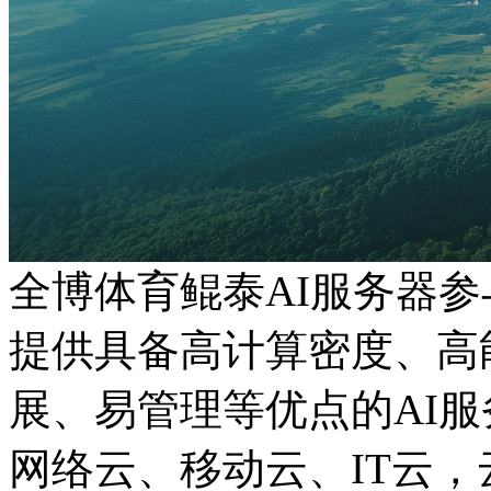
全博体育鲲泰AI服务器
提供具备高计算密度、高能
展、易管理等优点的AI
网络云、移动云、IT云