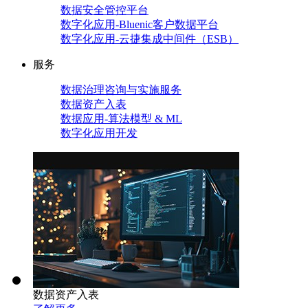
数据安全管控平台
数字化应用-Bluenic客户数据平台
数字化应用-云捷集成中间件（ESB）
服务
数据治理咨询与实施服务
数据资产入表
数据应用-算法模型 & ML
数字化应用开发
数据资产入表