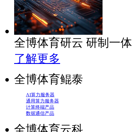
全博体育研云 研制一
了解更多
全博体育鲲泰
AI算力服务器
通用算力服务器
计算终端产品
数据通信产品
全博体育云科