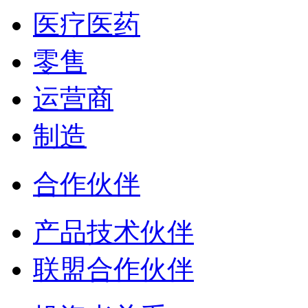
医疗医药
零售
运营商
制造
合作伙伴
产品技术伙伴
联盟合作伙伴