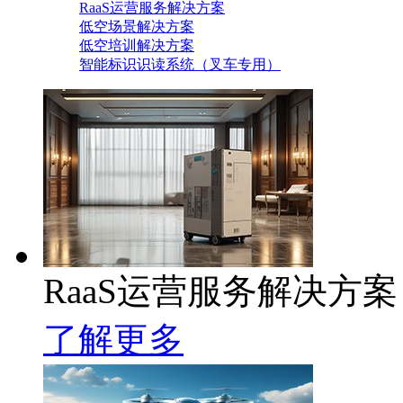
RaaS运营服务解决方案
低空场景解决方案
低空培训解决方案
智能标识识读系统（叉车专用）
RaaS运营服务解决方案
了解更多