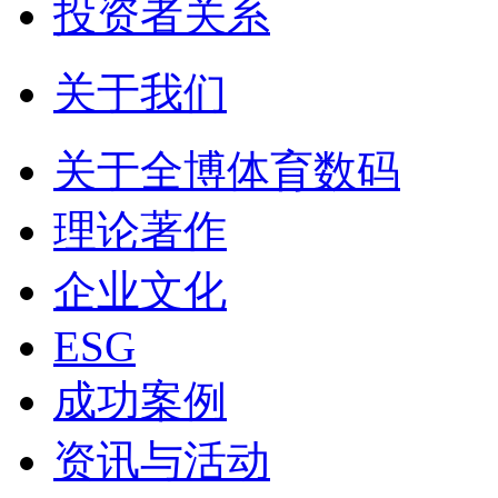
投资者关系
关于我们
关于全博体育数码
理论著作
企业文化
ESG
成功案例
资讯与活动